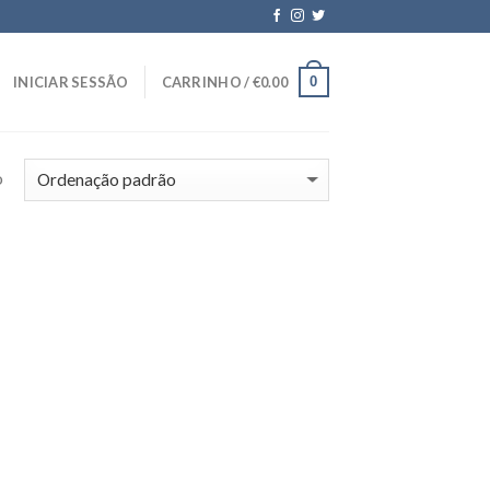
0
INICIAR SESSÃO
CARRINHO /
€
0.00
o