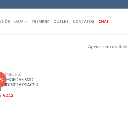
E NÓS
LOJA
PREMIUM
OUTLET
CONTATOS
CHAT
Apenas um resultad
 WINTER 19-20
Adicionar
 %
TA MOEDAS SMD
aos meus
SMDP4E16 PEACE 4
desejos
R
5
€
2.13