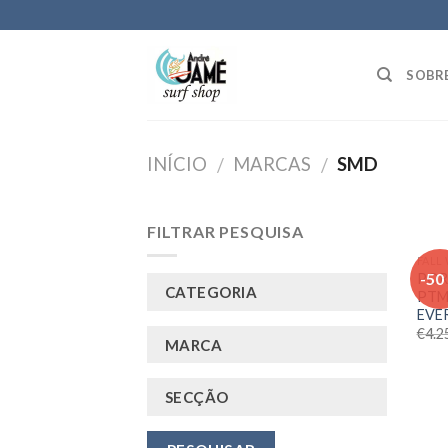
Skip
to
content
SOBR
INÍCIO
MARCAS
SMD
/
/
FILTRAR PESQUISA
FALL
-50
POR
CATEGORIA
PTM
EVE
€
4.2
MARCA
SECÇÃO