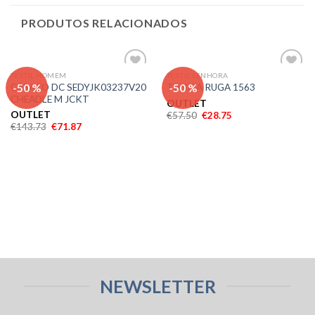
PRODUTOS RELACIONADOS
TEXTIL HOMEM
TEXTIL SENHORA
Adicionar
Adicionar
-50 %
-50 %
CASACO DC SEDYJK03237V20
TUNICA RUGA 1563
aos meus
aos meus
CHEADLE M JCKT
desejos
desejos
OUTLET
OUTLET
€
57.50
€
28.75
€
143.73
€
71.87
NEWSLETTER