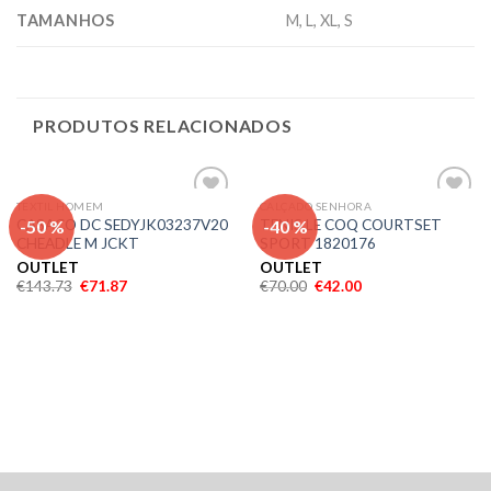
TAMANHOS
M, L, XL, S
PRODUTOS RELACIONADOS
TEXTIL HOMEM
CALÇADO SENHORA
Adicionar
Adicionar
-50 %
-40 %
CASACO DC SEDYJK03237V20
TENIS LE COQ COURTSET
aos meus
aos meus
CHEADLE M JCKT
SPORT 1820176
desejos
desejos
OUTLET
OUTLET
€
143.73
€
71.87
€
70.00
€
42.00