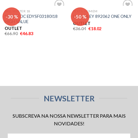
FALL WINTER 18
TEXTIL HOMEM
Adicionar
Adicionar
-30 %
-50 %
SWEAT DC EDYSF03180I18
LS HURLEY 892062 ONE ONLY
aos meus
aos meus
HIGH VALUE
desejos
desejos
OUTLET
OUTLET
€
36.04
€
18.02
€
66.90
€
46.83
NEWSLETTER
SUBSCREVA NA NOSSA NEWSLETTER PARA MAIS
NOVIDADES!