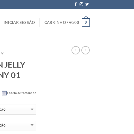
0
INICIAR SESSÃO
CARRINHO /
€
0.00
LY
 JELLY
NY 01
Tabela de tamanhos