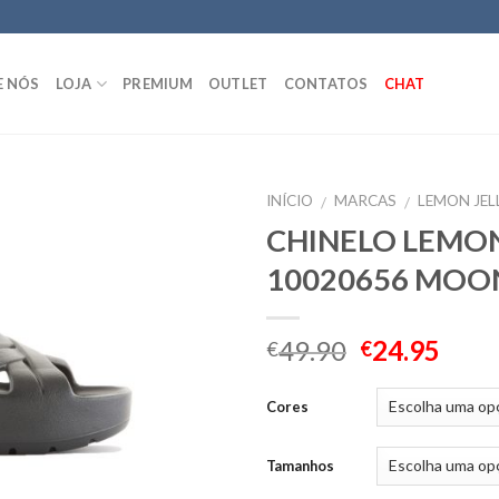
E NÓS
LOJA
PREMIUM
OUTLET
CONTATOS
CHAT
INÍCIO
MARCAS
LEMON JEL
/
/
CHINELO LEMON
10020656 MOO
49.90
24.95
€
€
Cores
Tamanhos