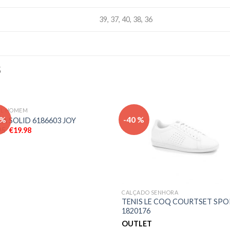
39, 37, 40, 38, 36
S
IL HOMEM
Adicionar
Adici
 %
-40 %
A SOLID 6186603 JOY
aos meus
aos 
95
€
19.98
desejos
dese
CALÇADO SENHORA
TENIS LE COQ COURTSET SP
1820176
OUTLET