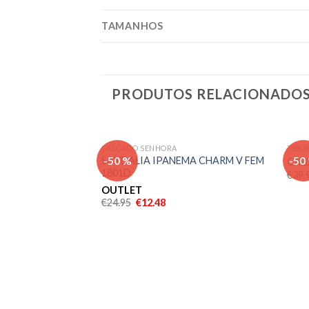
TAMANHOS
PRODUTOS RELACIONADO
CALÇADO SENHORA
TEXT
Adicionar
-50 %
-50
SANDALIA IPANEMA CHARM V FEM
CALC
aos meus
1801D
€
39.
desejos
OUTLET
€
24.95
€
12.48