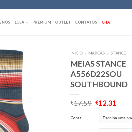
E NÓS
LOJA
PREMIUM
OUTLET
CONTATOS
CHAT
INÍCIO
MARCAS
STANCE
/
/
MEIAS STANCE
A556D22SOU
SOUTHBOUND
17.59
12.31
€
€
Cores