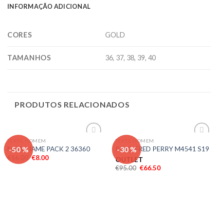
INFORMAÇÃO ADICIONAL
CORES
GOLD
TAMANHOS
36, 37, 38, 39, 40
PRODUTOS RELACIONADOS
TEXTIL HOMEM
TEXTIL HOMEM
Adicionar
Adicionar
-50 %
-30 %
MEIAS JAME PACK 2 36360
POLO FRED PERRY M4541 S19
aos meus
aos meus
€
16.00
€
8.00
desejos
desejos
OUTLET
€
95.00
€
66.50