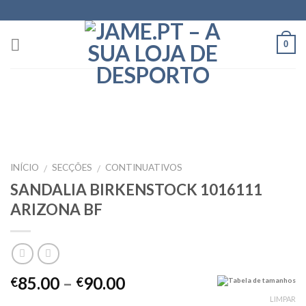
Skip
to
content
0
INÍCIO
SECÇÕES
CONTINUATIVOS
/
/
SANDALIA BIRKENSTOCK 1016111
ARIZONA BF
85.00
–
90.00
€
€
Tabela de tamanhos
LIMPAR