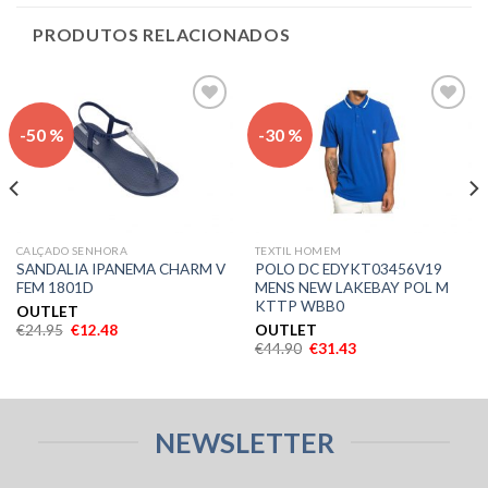
PRODUTOS RELACIONADOS
Adicionar
Adicionar
-50 %
-30 %
aos meus
aos meus
desejos
desejos
CALÇADO SENHORA
TEXTIL HOMEM
SANDALIA IPANEMA CHARM V
POLO DC EDYKT03456V19
FEM 1801D
MENS NEW LAKEBAY POL M
KTTP WBB0
OUTLET
€
24.95
€
12.48
OUTLET
€
44.90
€
31.43
NEWSLETTER