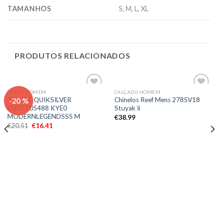
TAMANHOS
S, M, L, XL
PRODUTOS RELACIONADOS
TEXTIL HOMEM
CALÇADO HOMEM
Adicionar
Adicionar
-20 %
TSHIRT QUIKSILVER
Chinelos Reef Mens 2785V18
aos meus
aos meus
EQYZT05488 KYE0
Stuyak Ii
desejos
desejos
MODERNLEGENDSSS M
€
38.99
€
20.51
€
16.41