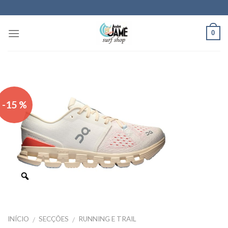
Skip
to
content
0
-15 %
INÍCIO
SECÇÕES
RUNNING E TRAIL
/
/