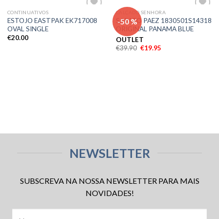
CONTINUATIVOS
CALÇADO SENHORA
Adicionar
Adicionar
-50 %
ESTOJO EASTPAK EK717008
SAPATO PAEZ 1830501S14318
aos meus
aos meus
OVAL SINGLE
ORIGINAL PANAMA BLUE
desejos
desejos
€
20.00
OUTLET
€
39.90
€
19.95
NEWSLETTER
SUBSCREVA NA NOSSA NEWSLETTER PARA MAIS
NOVIDADES!