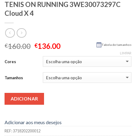
TENIS ON RUNNING 3WE30073297C
Cloud X 4
160.00
136.00
€
€
Tabela de tamanhos
LIMPAR
Cores
Tamanhos
ADICIONAR
Adicionar aos meus desejos
REF:
3718202200012