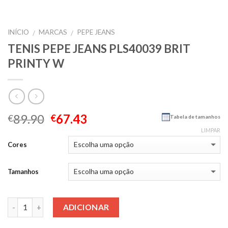
INÍCIO
MARCAS
PEPE JEANS
/
/
TENIS PEPE JEANS PLS40039 BRIT
PRINTY W
89.90
67.43
€
€
Tabela de tamanhos
LIMPAR
Cores
Tamanhos
Quantidade
ADICIONAR