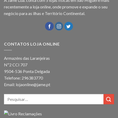
A Jamé Lda. conta com 5 lojas fisícas em São Miguel e mais
recentemente a loja online, onde promove e expande o seu
negócio para as ilhas e Território Continental.
CONTATOS LOJA ONLINE
Armazéns das Laranjeiras
Nº2 CCI 707
9504-536 Ponta Delgada
Telefone: 296383770
Email: lojaonline@jame.pt