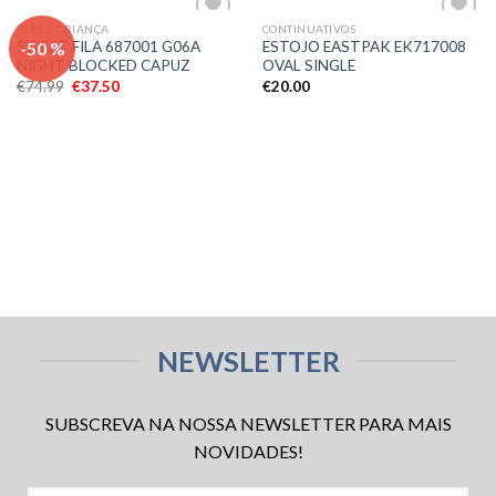
TEXTIL CRIANÇA
CONTINUATIVOS
Adicionar
Adicionar
-50 %
SWEAT FILA 687001 G06A
ESTOJO EASTPAK EK717008
aos meus
aos meus
NIGHT BLOCKED CAPUZ
OVAL SINGLE
desejos
desejos
€
74.99
€
37.50
€
20.00
NEWSLETTER
SUBSCREVA NA NOSSA NEWSLETTER PARA MAIS
NOVIDADES!