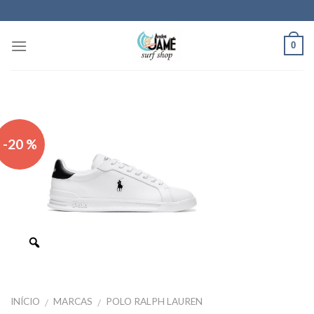
Skip
to
content
0
-20 %
INÍCIO
MARCAS
POLO RALPH LAUREN
/
/