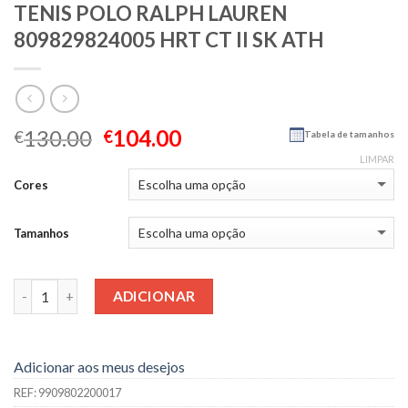
TENIS POLO RALPH LAUREN
809829824005 HRT CT II SK ATH
130.00
104.00
€
€
Tabela de tamanhos
LIMPAR
Cores
Tamanhos
Quantidade
ADICIONAR
Adicionar aos meus desejos
REF:
9909802200017