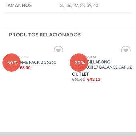
TAMANHOS
35, 36, 37, 38, 39, 40
PRODUTOS RELACIONADOS
TEXTIL HOMEM
TEXTIL HOMEM
Adicionar
Adicionar
-50 %
-30 %
SWEAT BILLABONG
MEIAS JAME PACK 2 36360
aos meus
aos meus
BB1HO00117 BALANCE CAPUZ
€
16.00
€
8.00
desejos
desejos
OUTLET
€
61.61
€
43.13