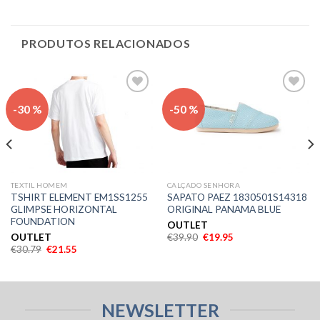
PRODUTOS RELACIONADOS
Adicionar
Adicionar
-30 %
-50 %
aos meus
aos meus
desejos
desejos
TEXTIL HOMEM
CALÇADO SENHORA
TSHIRT ELEMENT EM1SS1255
SAPATO PAEZ 1830501S14318
GLIMPSE HORIZONTAL
ORIGINAL PANAMA BLUE
FOUNDATION
OUTLET
OUTLET
€
39.90
€
19.95
€
30.79
€
21.55
NEWSLETTER