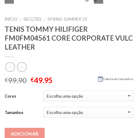
INÍCIO
SECÇÕES
SPRING SUMMER 23
/
/
TENIS TOMMY HILIFIGER
FM0FM04561 CORE CORPORATE VULC
LEATHER
99.90
49.95
€
€
Tabela de tamanhos
Cores
Tamanhos
ADICIONAR