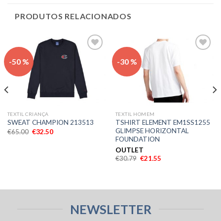
PRODUTOS RELACIONADOS
Adicionar
Adicionar
-50 %
-30 %
aos meus
aos meus
desejos
desejos
TEXTIL CRIANÇA
TEXTIL HOMEM
TSHIRT ELEMENT EM1SS1255
SWEAT CHAMPION 213513
GLIMPSE HORIZONTAL
€
65.00
€
32.50
FOUNDATION
OUTLET
€
30.79
€
21.55
NEWSLETTER