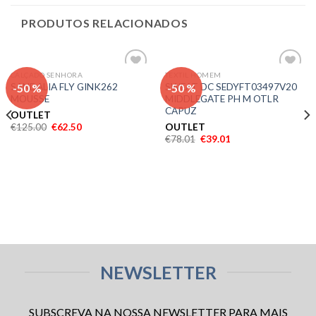
PRODUTOS RELACIONADOS
CALÇADO SENHORA
TEXTIL HOMEM
Adicionar
Adicionar
-50 %
-50 %
SANDALIA FLY GINK262
SWEAT DC SEDYFT03497V20
aos meus
aos meus
MOUSSE
MIDDLEGATE PH M OTLR
desejos
desejos
CAPUZ
OUTLET
€
125.00
€
62.50
OUTLET
€
78.01
€
39.01
NEWSLETTER
SUBSCREVA NA NOSSA NEWSLETTER PARA MAIS