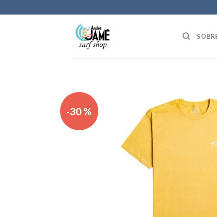
Skip
to
content
SOBR
-30 %