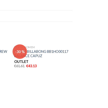
TEXTIL HOMEM
onar
Adicionar
-30 %
-30 %
CREW
SWEAT BILLABONG BB1HO00117
meus
aos meus
BALANCE CAPUZ
jos
desejos
OUTLET
€
61.61
€
43.13
TEXTIL HOMEM
TSHIRT HURLEY 
GRADIENT 20 TE
OUTLET
€
33.95
€
23.77