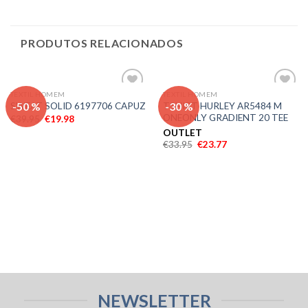
PRODUTOS RELACIONADOS
TEXTIL HOMEM
TEXTIL HOMEM
Adicionar
Adicionar
-50 %
-30 %
TSHIRT HURLEY AR5484 M
SWEAT SOLID 6197706 CAPUZ
aos meus
aos meus
ONEONLY GRADIENT 20 TEE
€
39.95
€
19.98
desejos
desejos
OUTLET
€
33.95
€
23.77
NEWSLETTER