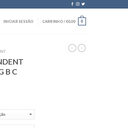
0
INICIAR SESSÃO
CARRINHO /
€
0.00
ENT
ENDENT
G B C