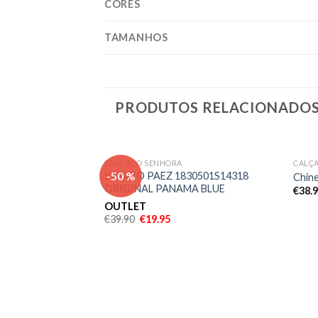
CORES
TAMANHOS
PRODUTOS RELACIONADO
CALÇADO SENHORA
CALÇ
Adicionar
Adicionar
-50 %
SAPATO PAEZ 1830501S14318
Chine
aos meus
aos meus
ORIGINAL PANAMA BLUE
€
38.
desejos
desejos
OUTLET
€
39.90
€
19.95
 2 36360