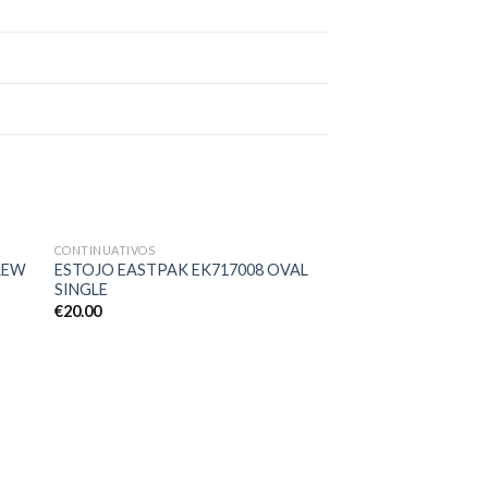
CONTINUATIVOS
nar
Adicionar
REW
ESTOJO EASTPAK EK717008 OVAL
eus
aos meus
SINGLE
os
desejos
€
20.00