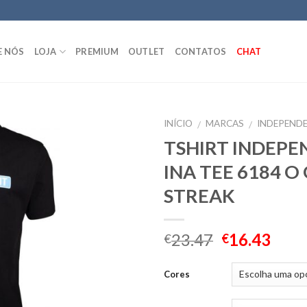
E NÓS
LOJA
PREMIUM
OUTLET
CONTATOS
CHAT
INÍCIO
MARCAS
INDEPEND
/
/
TSHIRT INDEP
INA TEE 6184 O 
STREAK
23.47
16.43
€
€
Cores