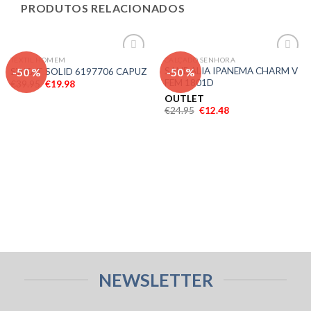
PRODUTOS RELACIONADOS
TEXTIL HOMEM
CALÇADO SENHORA
Adicionar
Adicionar
-50 %
-50 %
SANDALIA IPANEMA CHARM V
SWEAT SOLID 6197706 CAPUZ
aos meus
aos meus
FEM 1801D
€
39.95
€
19.98
desejos
desejos
OUTLET
€
24.95
€
12.48
NEWSLETTER