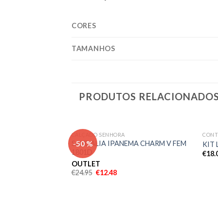
CORES
TAMANHOS
PRODUTOS RELACIONADO
CALÇADO SENHORA
CONT
Adicionar
-50 %
SANDALIA IPANEMA CHARM V FEM
KIT
aos meus
1801D
€
18.
desejos
OUTLET
€
24.95
€
12.48