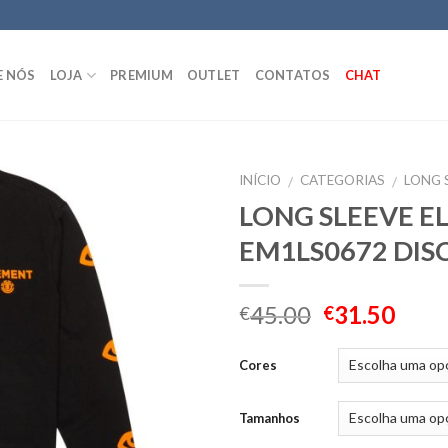
E NÓS
LOJA
PREMIUM
OUTLET
CONTATOS
CHAT
INÍCIO
CATEGORIAS
LONG 
/
/
LONG SLEEVE E
EM1LS0672 DIS
45.00
31.50
€
€
Cores
Tamanhos