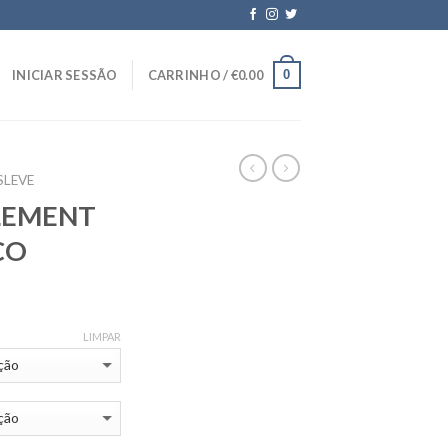
0
INICIAR SESSÃO
CARRINHO /
€
0.00
SLEVE
LEMENT
CO
LIMPAR