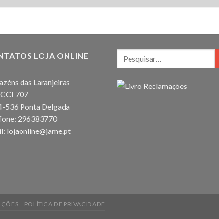
NTATOS LOJA ONLINE
zéns das Laranjeiras
 CCI 707
4-536 Ponta Delgada
efone: 296383770
l: lojaonline@jame.pt
IÇÕES
POLÍTICA DE PRIVACIDADE