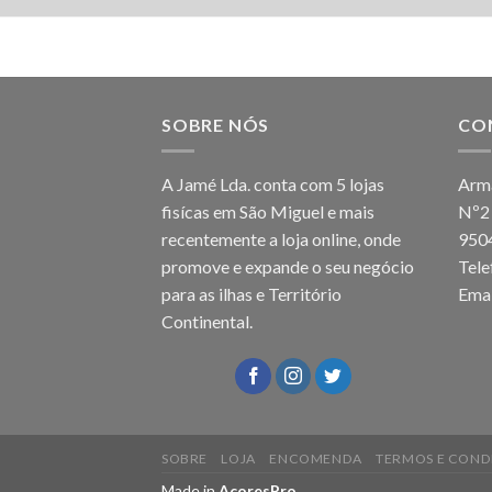
SOBRE NÓS
CO
A Jamé Lda. conta com 5 lojas
Arma
fisícas em São Miguel e mais
Nº2
recentemente a loja online, onde
950
promove e expande o seu negócio
Tel
para as ilhas e Território
Emai
Continental.
SOBRE
LOJA
ENCOMENDA
TERMOS E COND
Made in
AcoresPro