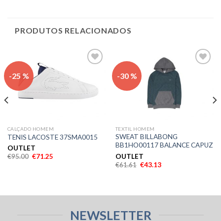
PRODUTOS RELACIONADOS
Adicionar
Adicionar
-25 %
-30 %
aos meus
aos meus
desejos
desejos
CALÇADO HOMEM
TEXTIL HOMEM
SWEAT BILLABONG
TENIS LACOSTE 37SMA0015
BB1HO00117 BALANCE CAPUZ
OUTLET
OUTLET
€
95.00
€
71.25
€
61.61
€
43.13
NEWSLETTER