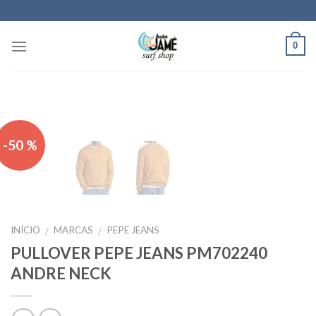
Skip
to
content
0
-50 %
INÍCIO
MARCAS
PEPE JEANS
/
/
PULLOVER PEPE JEANS PM702240
ANDRE NECK