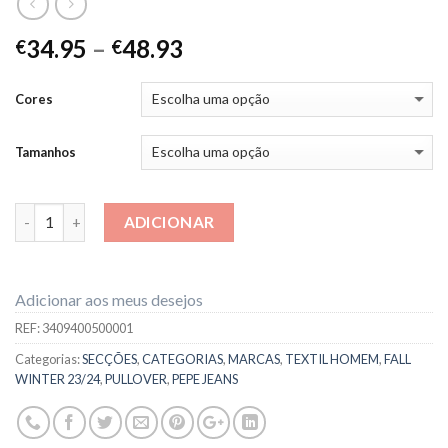
34.95
–
48.93
€
€
Cores
Tamanhos
Quantidade
ADICIONAR
Adicionar aos meus desejos
REF:
3409400500001
Categorias:
SECÇÕES
,
CATEGORIAS
,
MARCAS
,
TEXTIL HOMEM
,
FALL
WINTER 23/24
,
PULLOVER
,
PEPE JEANS