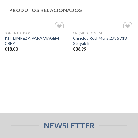
PRODUTOS RELACIONADOS
CONTINUATIVOS
CALÇADO HOMEM
Adicionar
Adicionar
KIT LIMPEZA PARA VIAGEM
Chinelos Reef Mens 2785V18
aos meus
aos meus
CREP
Stuyak Ii
desejos
desejos
€
18.00
€
38.99
NEWSLETTER